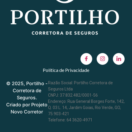
Política de Privacidade
© 2025, Portilho -
Razão Social: Portilho Corretora de
Seguros Ltda
Corretora de
CNPJ: 37.832.482/0001-56
Seguros.
Endereço: Rua General Borges Forte, 142,
Criado por Projeto
Q. 03 L. 14, Jardim Goias, Rio Verde, GO,
Novo Corretor
75.903-421
Telefone: 64 3620-4971