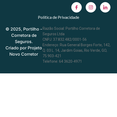
Política de Privacidade
© 2025, Portilho -
Razão Social: Portilho Corretora de
Seguros Ltda
Corretora de
CNPJ: 37.832.482/0001-56
Seguros.
Endereço: Rua General Borges Forte, 142,
Criado por Projeto
Q. 03 L. 14, Jardim Goias, Rio Verde, GO,
Novo Corretor
75.903-421
Telefone: 64 3620-4971