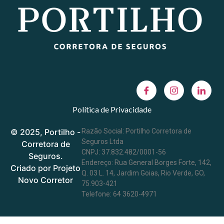
Política de Privacidade
© 2025, Portilho -
Razão Social: Portilho Corretora de
Seguros Ltda
Corretora de
CNPJ: 37.832.482/0001-56
Seguros.
Endereço: Rua General Borges Forte, 142,
Criado por Projeto
Q. 03 L. 14, Jardim Goias, Rio Verde, GO,
Novo Corretor
75.903-421
Telefone: 64 3620-4971